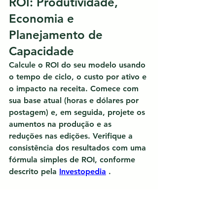
ROI: Produtividade, 
Economia e 
Planejamento de 
Capacidade
Calcule 
o ROI do seu modelo usando 
o tempo de ciclo, o custo por ativo e 
o impacto na receita.
 Comece com 
sua base atual (horas e dólares por 
postagem) e, em seguida, projete os 
aumentos na produção e as 
reduções nas edições. Verifique a 
consistência dos resultados com uma 
fórmula simples de ROI, conforme 
descrito pela 
Investopedia
 .
Execute dois cenários: conservador 
(20% mais rápido) e agressivo (50% 
mais rápido). Adicione pontos de 