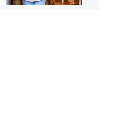
Pequenas
empresas
Deixe de lado as atividades
de integração da equipe e
escreva artigos no seu
HypeSuite AI
próprio ritmo. A IA do
Play SEO by the book.
HypeSuite pode gerar
artigos otimizados para
SEO.
2026, Designed and developed by
HypeSuite AI.